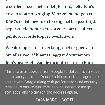
woorden, maar met duidelijke info, nette foto’s
en een vlotte opvolging. Voor zelfstandigen en
KMO’s is dat meer dan handig: het bespaart tijd,
beperkt telefoontjes en zorgt ervoor dat alleen
geïnteresseerde kopers overblijven.
Wie de stap zet naar verkoop, doet er goed aan
om alles vooraf klaar te leggen: documenten,
foto’s, overzicht van de inrichting en een korte,
heldere beschrijving. Zo kan je sneller reageren
This site uses cookies from Google to deliver its services
and to analyze traffic. Your IP address and user-agent are
op serieuze vragen en blijft de verkoop
shared with Google along with performance and security
beheersbaar, ook als je agenda al vol zit. En
metrics to ensure quality of service, generate usage
statistics, and to detect and address abuse.
precies daar zit de kracht van een praktische
LEARN MORE
GOT IT
aanpak: minder gedoe, meer overzicht en een